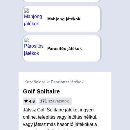
Mahjong játékok
Párosítós játékok
Kezdőoldal
Pasziánsz játékok
Golf Solitaire
171
szavazatok
4.6
Játssz Golf Solitaire játékot ingyen
online, telepítés vagy letöltés nélkül,
vagy játssz más hasonló játékokat a