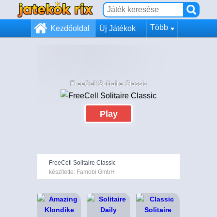
Több
Kezdőoldal
Új Játékok
FreeCell Solitaire Classic
Play
FreeCell Solitaire Classic
készítette: Famobi GmbH