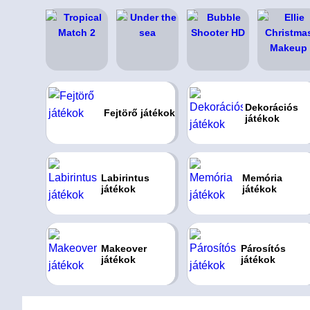
Dekorációs
Fejtörő játékok
játékok
Labirintus
Memória
játékok
játékok
Makeover
Párosítós
játékok
játékok