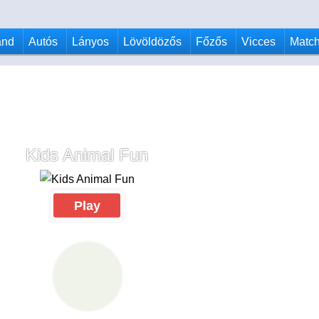
and
Autós
Lányos
Lövöldözős
Főzős
Vicces
Match
Kids Animal Fun
Play