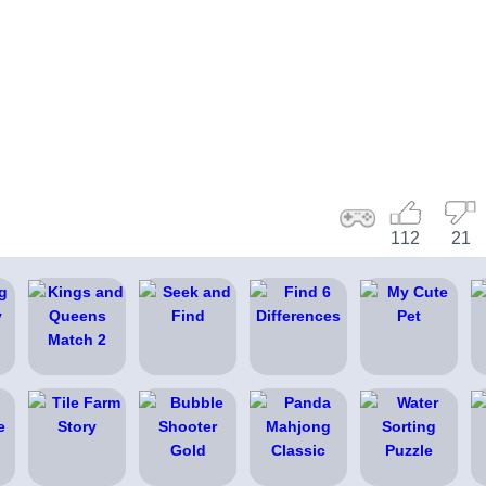
112
21