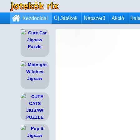
Kezdőoldal
Új Játékok
Népszerű
Akció
Kal