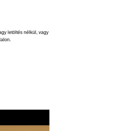
agy letöltés nélkül, vagy
dalon.