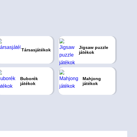
Jigsaw puzzle
Társasjátékok
játékok
Buborék
Mahjong
játékok
játékok