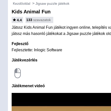
Kezdőoldal
Jigsaw puzzle játékok
Kids Animal Fun
133
szavazatok
4.4
Játssz Kids Animal Fun játékot ingyen online, telepítés v
játssz más hasonló játékokat a Jigsaw puzzle játékok ol
Fejlesztő
Fejlesztette: Inlogic Software
Játékvezérlés
Játékmenet videó