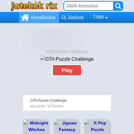
Több
Kezdőoldal
Új Játékok
GTA Puzzle Challenge
Play
GTA Puzzle Challenge
készítette: Vi Games