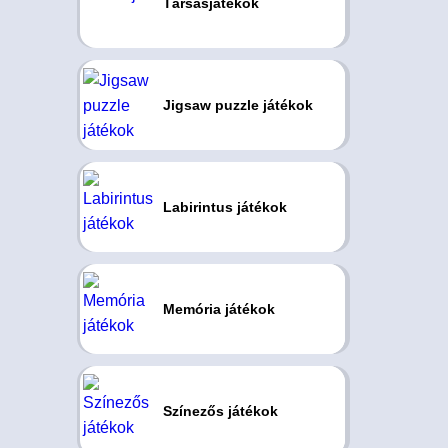
Társasjátékok
Jigsaw puzzle játékok
Labirintus játékok
Memória játékok
Színezős játékok