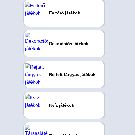
Fejtörő játékok
Dekorációs játékok
Rejtett tárgyas játékok
Kvíz játékok