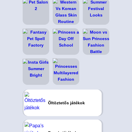
Öltöztetős játékok