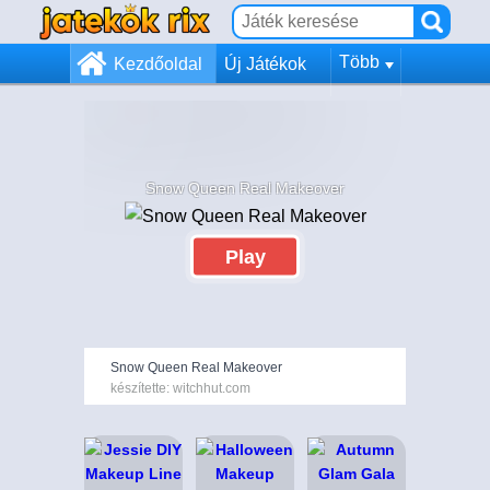
Több
Kezdőoldal
Új Játékok
Snow Queen Real Makeover
Play
Snow Queen Real Makeover
készítette: witchhut.com