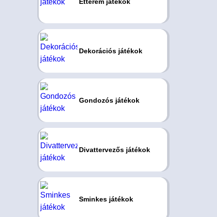
Étterem játékok
Dekorációs játékok
Gondozós játékok
Divattervezős játékok
Sminkes játékok