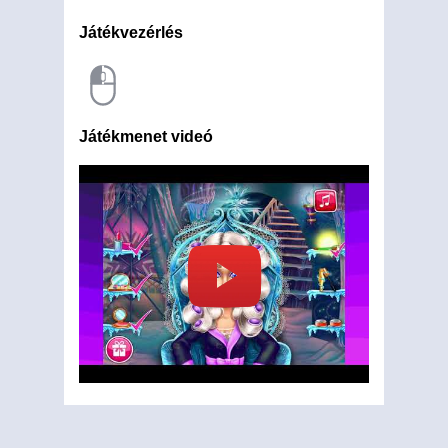
Játékvezérlés
Játékmenet videó