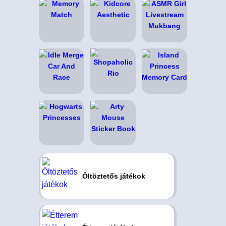
Öltöztetős játékok