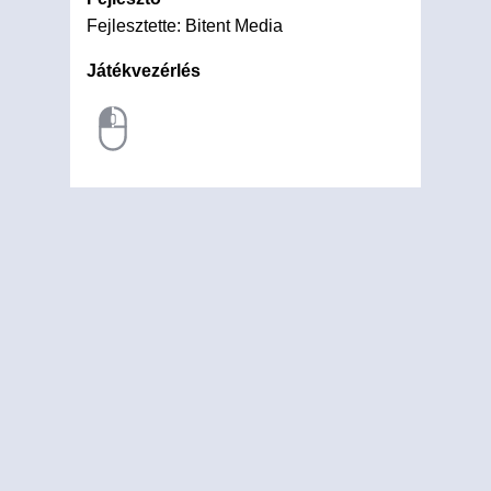
Fejlesztette: Bitent Media
Játékvezérlés