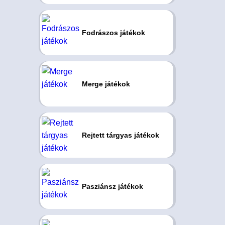
Fodrászos játékok
Merge játékok
Rejtett tárgyas játékok
Pasziánsz játékok