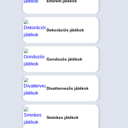
Étterem játékok
Dekorációs játékok
Gondozós játékok
Divattervezős játékok
Sminkes játékok