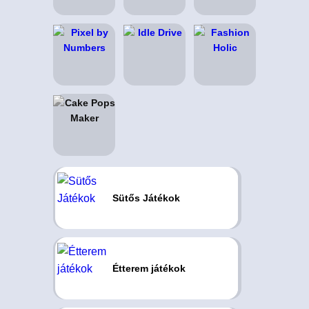
Sütős Játékok
Étterem játékok