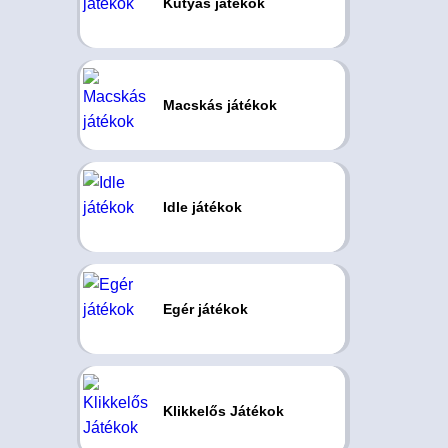
Kutyás játékok
Macskás játékok
Idle játékok
Egér játékok
Klikkelős Játékok