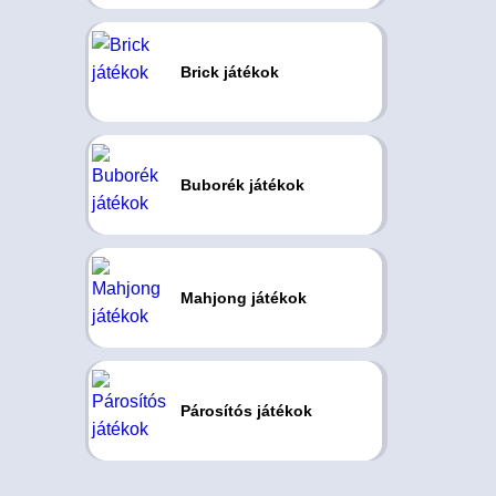
Brick játékok
Buborék játékok
Mahjong játékok
Párosítós játékok