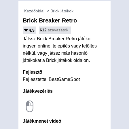
Kezdőoldal
Brick játékok
Brick Breaker Retro
612
szavazatok
4.9
Játssz Brick Breaker Retro játékot
ingyen online, telepítés vagy letöltés
nélkül, vagy játssz más hasonló
játékokat a Brick játékok oldalon.
Fejlesztő
Fejlesztette: BestGameSpot
Játékvezérlés
Játékmenet videó