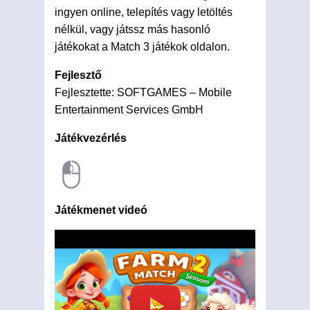
ingyen online, telepítés vagy letöltés
nélkül, vagy játssz más hasonló
játékokat a Match 3 játékok oldalon.
Fejlesztő
Fejlesztette: SOFTGAMES – Mobile
Entertainment Services GmbH
Játékvezérlés
Játékmenet videó