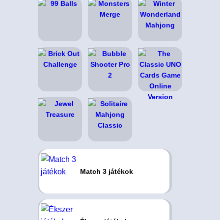
Match 3 játékok