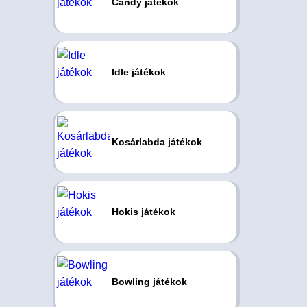
Candy játékok
Idle játékok
Kosárlabda játékok
Hokis játékok
Bowling játékok