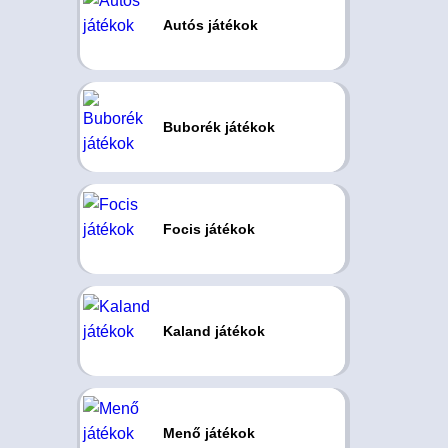
Autós játékok
Buborék játékok
Focis játékok
Kaland játékok
Menő játékok