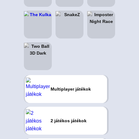
Multiplayer játékok
2 játékos játékok