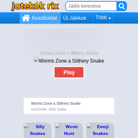
Több
Kezdőoldal
Új Játékok
Worms Zone a Slithery Snake
Play
Worms Zone a Slithery Snake
készítette: Wild Spike