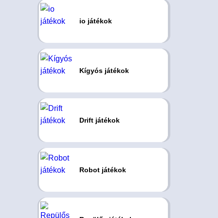
io játékok
Kígyós játékok
Drift játékok
Robot játékok