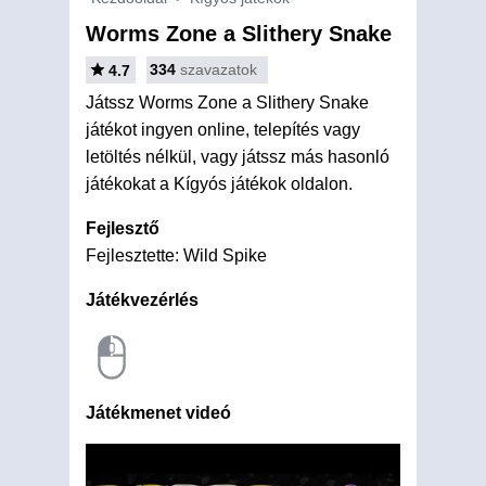
Worms Zone a Slithery Snake
334
szavazatok
4.7
Játssz Worms Zone a Slithery Snake
játékot ingyen online, telepítés vagy
letöltés nélkül, vagy játssz más hasonló
játékokat a Kígyós játékok oldalon.
Fejlesztő
Fejlesztette: Wild Spike
Játékvezérlés
Játékmenet videó