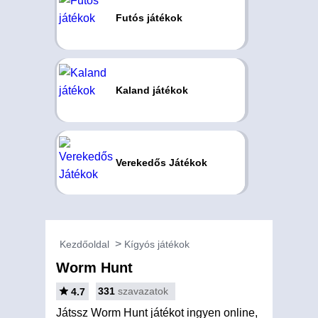
Futós játékok
Kaland játékok
Verekedős Játékok
Kezdőoldal
Kígyós játékok
Worm Hunt
331
szavazatok
4.7
Játssz Worm Hunt játékot ingyen online,