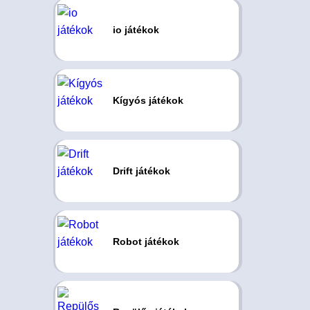
io játékok
Kígyós játékok
Drift játékok
Robot játékok