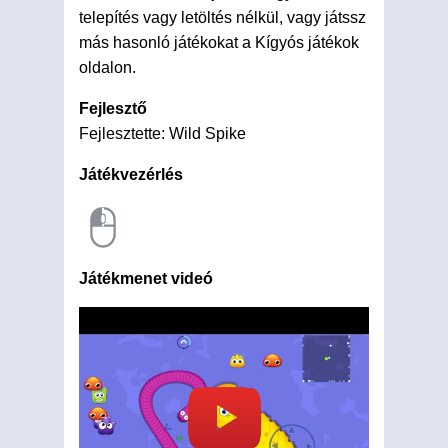
telepítés vagy letöltés nélkül, vagy játssz
más hasonló játékokat a Kígyós játékok
oldalon.
Fejlesztő
Fejlesztette: Wild Spike
Játékvezérlés
Játékmenet videó