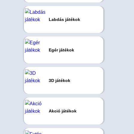
Labdás játékok
Egér játékok
3D játékok
Akció játékok