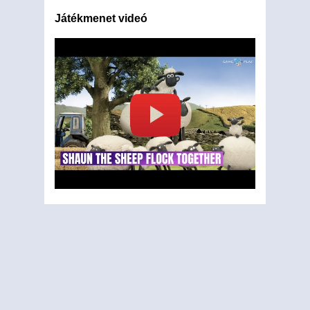
Játékmenet videó