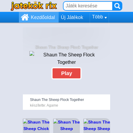
Több
Kezdőoldal
Új Játékok
Shaun The Sheep Flock Together
Play
Shaun The Sheep Flock Together
készítette: Agame