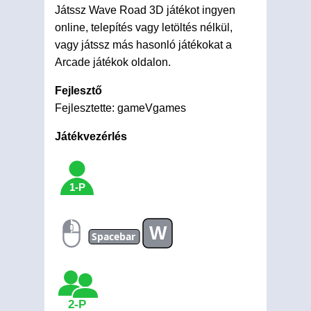
Játssz Wave Road 3D játékot ingyen
online, telepítés vagy letöltés nélkül,
vagy játssz más hasonló játékokat a
Arcade játékok oldalon.
Fejlesztő
Fejlesztette: gameVgames
Játékvezérlés
1-P
W
Spacebar
2-P