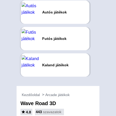
Autós játékok
Futós játékok
Kaland játékok
Kezdőoldal
Arcade játékok
Wave Road 3D
443
szavazatok
4.8