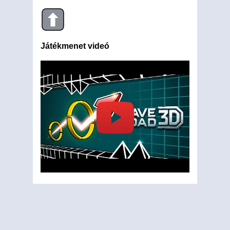
Játékmenet videó