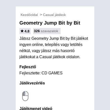
Kezdőoldal
Casual játékok
Geometry Jump Bit by Bit
326
szavazatok
4.8
Játssz Geometry Jump Bit by Bit játékot
ingyen online, telepítés vagy letöltés
nélkül, vagy játssz más hasonló
játékokat a Casual játékok oldalon.
Fejlesztő
Fejlesztette: CD GAMES
Játékvezérlés
Játékmenet videó