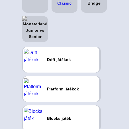
Drift játékok
Platform játékok
Blocks játék