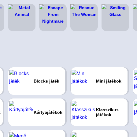
Blocks játék
Mini játékok
Klasszikus
k
Kártyajátékok
játékok