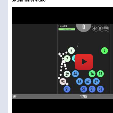
Játékmenet videó