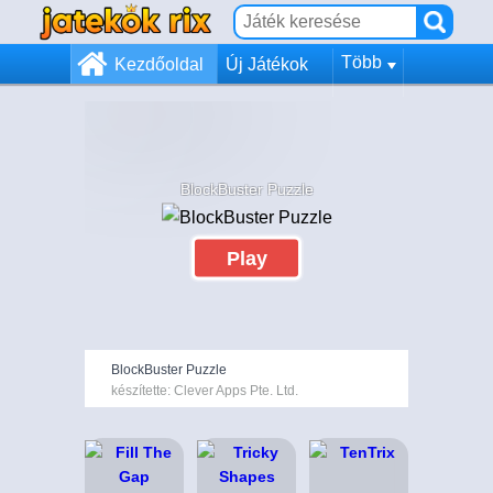
Több
Kezdőoldal
Új Játékok
BlockBuster Puzzle
Play
BlockBuster Puzzle
készítette: Clever Apps Pte. Ltd.