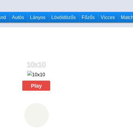
and
Autós
Lányos
Lövöldözős
Főzős
Vicces
Match
10x10
Play