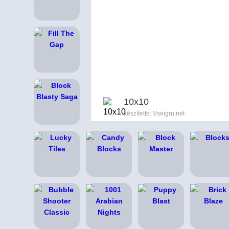
10x10
készítette: Vseigru.net