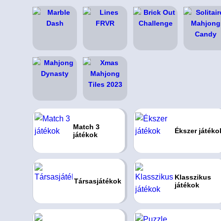
Match 3
Ékszer játéko
játékok
Klasszikus
Társasjátékok
játékok