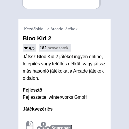
Kezdőoldal
Arcade játékok
Bloo Kid 2
182
szavazatok
4.5
Játssz Bloo Kid 2 játékot ingyen online,
telepítés vagy letöltés nélkül, vagy játssz
más hasonló játékokat a Arcade játékok
oldalon.
Fejlesztő
Fejlesztette: winterworks GmbH
Játékvezérlés
Spacebar