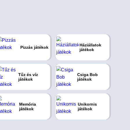
Háziállatok
Pizzás játékok
játékok
Tűz és víz
Csiga Bob
játékok
játékok
Memória
Unikornis
játékok
játékok