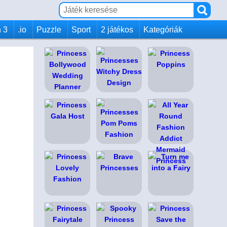
 3
.io
Puzzle
Sport
2 játékos
Kategóriák