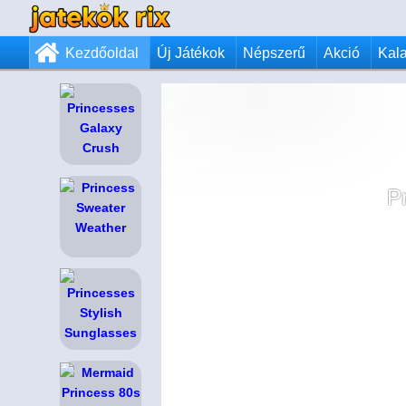
Kezdőoldal
Új Játékok
Népszerű
Akció
Kal
P