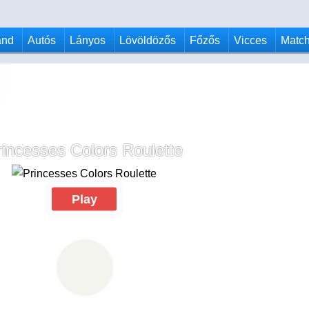
and
Autós
Lányos
Lövöldözős
Főzős
Vicces
Match
rincesses Colors Roulette
Play