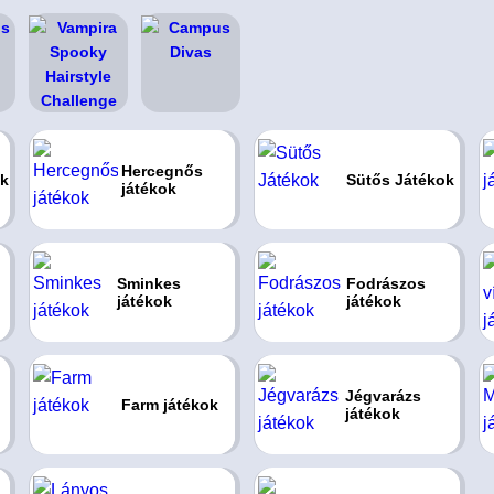
Hercegnős
ok
Sütős Játékok
játékok
Sminkes
Fodrászos
játékok
játékok
Jégvarázs
Farm játékok
játékok