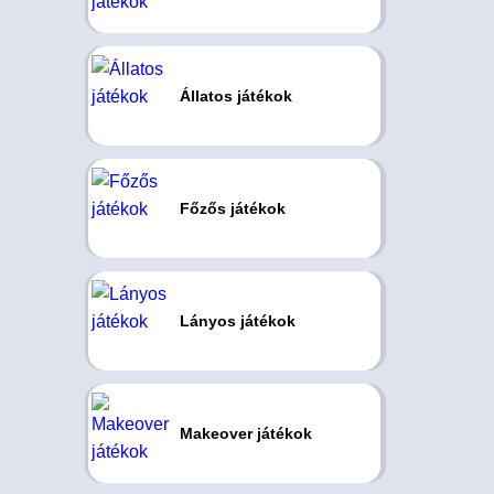
Állatos játékok
Főzős játékok
Lányos játékok
Makeover játékok