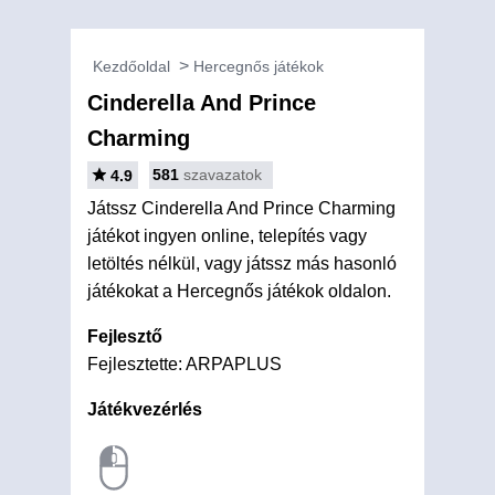
Kezdőoldal
Hercegnős játékok
Cinderella And Prince
Charming
581
szavazatok
4.9
Játssz Cinderella And Prince Charming
játékot ingyen online, telepítés vagy
letöltés nélkül, vagy játssz más hasonló
játékokat a Hercegnős játékok oldalon.
Fejlesztő
Fejlesztette: ARPAPLUS
Játékvezérlés