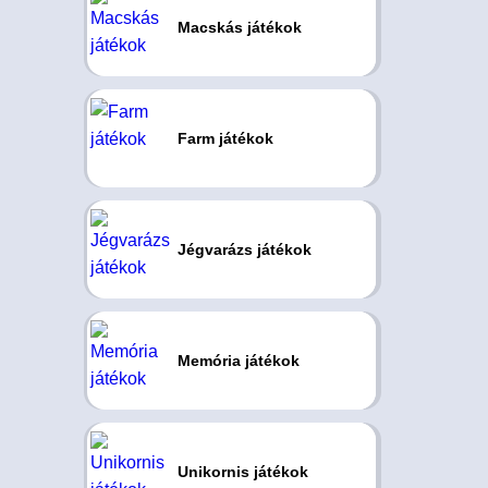
Macskás játékok
Farm játékok
Jégvarázs játékok
Memória játékok
Unikornis játékok