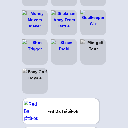
Red Ball játékok