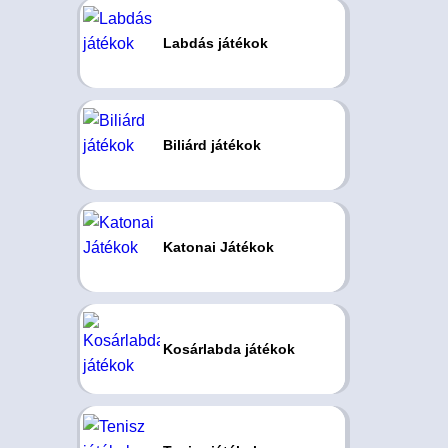
Labdás játékok
Biliárd játékok
Katonai Játékok
Kosárlabda játékok