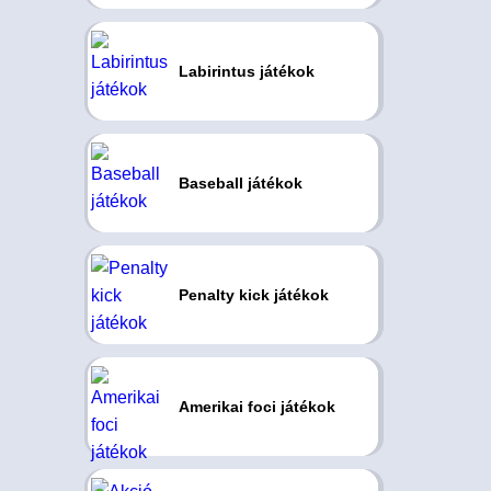
Labirintus játékok
Baseball játékok
Penalty kick játékok
Amerikai foci játékok