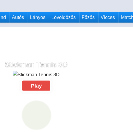
and
Autós
Lányos
Lövöldözős
Főzős
Vicces
Match
Stickman Tennis 3D
Play