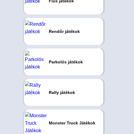
Fiús játékok
Rendőr játékok
Parkolós játékok
Rally játékok
Monster Truck Játékok