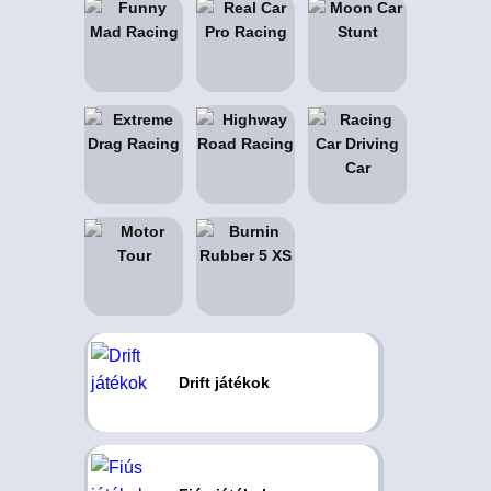
Drift játékok