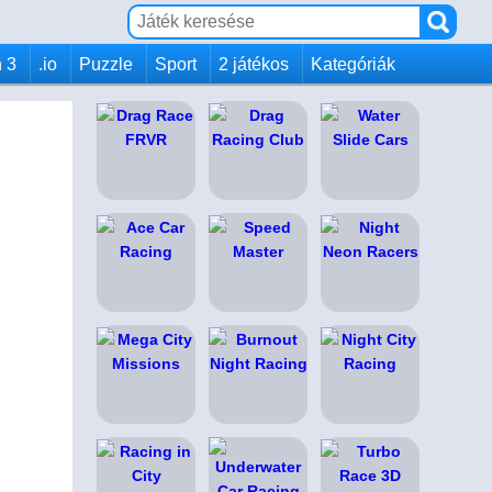
 3
.io
Puzzle
Sport
2 játékos
Kategóriák