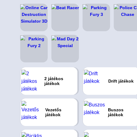
2 játékos
Drift játékok
játékok
Vezetős
Buszos
játékok
játékok