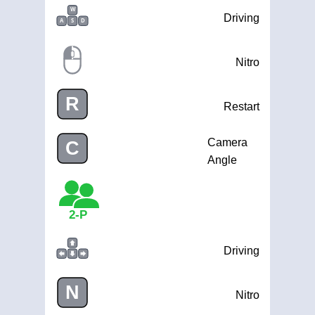
W
Driving
A
S
D
Nitro
R
Restart
Camera
C
Angle
2-P
Driving
N
Nitro