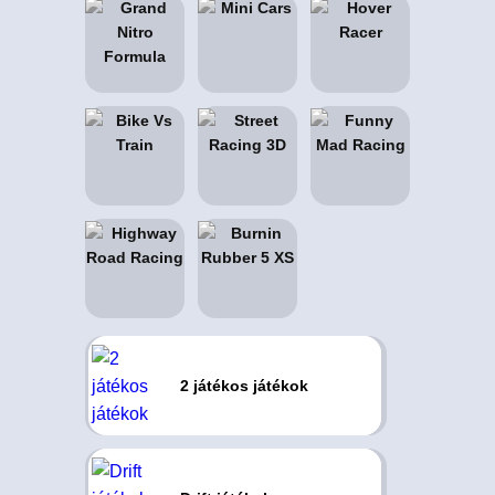
2 játékos játékok