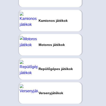
Kamionos játékok
Motoros játékok
Repülőgépes játékok
Versenyjátékok