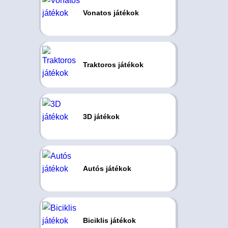
Vonatos játékok
Traktoros játékok
3D játékok
Autós játékok
Biciklis játékok