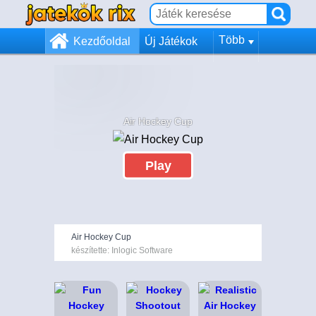
Több
Kezdőoldal
Új Játékok
Air Hockey Cup
Play
Air Hockey Cup
készítette: Inlogic Software