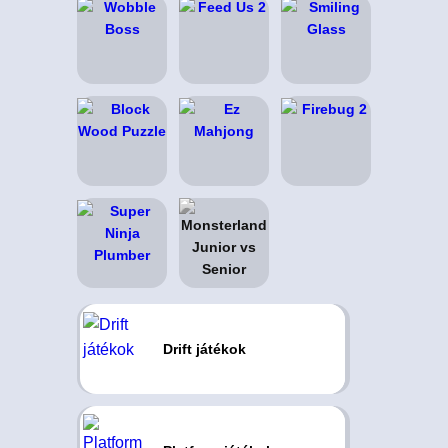
Drift játékok