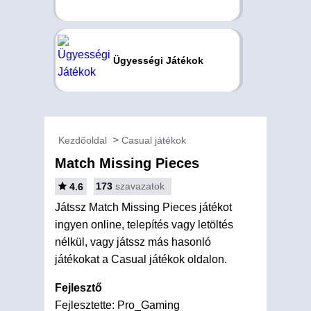
Ügyességi Játékok
Kezdőoldal
Casual játékok
Match Missing Pieces
173
szavazatok
4.6
Játssz Match Missing Pieces játékot
ingyen online, telepítés vagy letöltés
nélkül, vagy játssz más hasonló
játékokat a Casual játékok oldalon.
Fejlesztő
Fejlesztette: Pro_Gaming