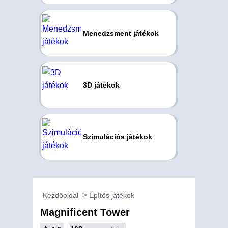
Menedzsment játékok
3D játékok
Szimulációs játékok
Kezdőoldal
Építős játékok
Magnificent Tower