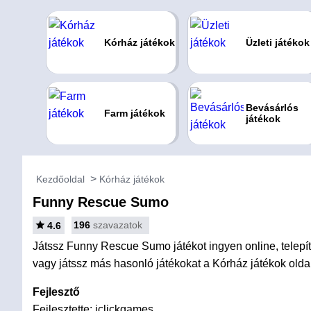
Kórház játékok
Üzleti játékok
Bevásárlós
Farm játékok
játékok
Kezdőoldal
Kórház játékok
Funny Rescue Sumo
196
szavazatok
4.6
Játssz Funny Rescue Sumo játékot ingyen online, telepíté
vagy játssz más hasonló játékokat a Kórház játékok olda
Fejlesztő
Fejlesztette: iclickgames