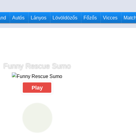
and
Autós
Lányos
Lövöldözős
Főzős
Vicces
Match
Funny Rescue Sumo
Play