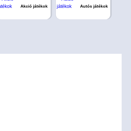
Akció játékok
Autós játékok