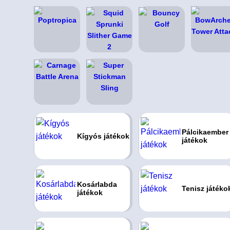
Pálcikaember
Kígyós játékok
játékok
Kosárlabda
Tenisz játéko
játékok