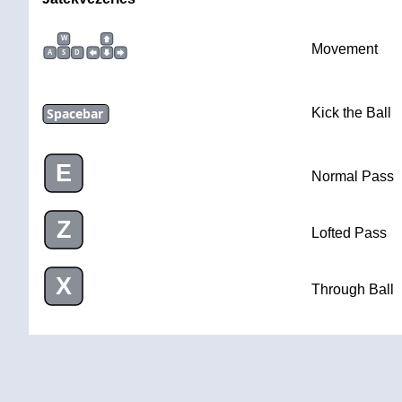
W
Movement
A
S
D
Spacebar
Kick the Ball
E
Normal Pass
Z
Lofted Pass
X
Through Ball