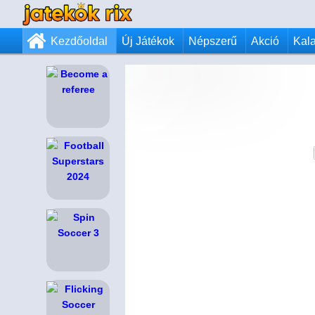
Kezdőoldal
Új Játékok
Népszerű
Akció
Kal