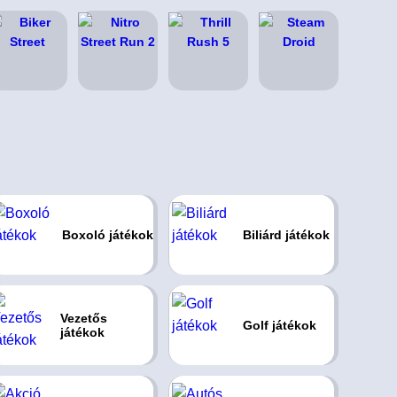
Boxoló játékok
Biliárd játékok
Vezetős
Golf játékok
játékok