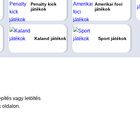
Penalty kick
Amerikai foci
játékok
játékok
Kaland játékok
Sport játékok
pítés vagy letöltés
k oldalon.