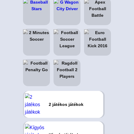
2 játékos játékok