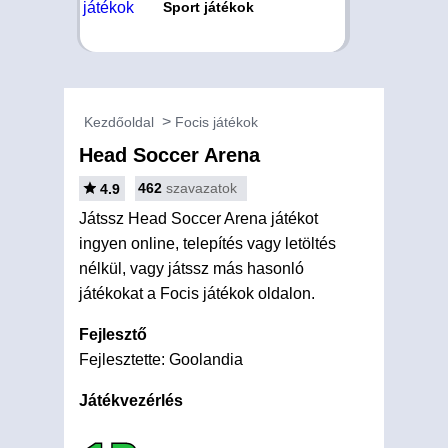
Sport játékok
Kezdőoldal
Focis játékok
Head Soccer Arena
462
szavazatok
4.9
Játssz Head Soccer Arena játékot
ingyen online, telepítés vagy letöltés
nélkül, vagy játssz más hasonló
játékokat a Focis játékok oldalon.
Fejlesztő
Fejlesztette: Goolandia
Játékvezérlés