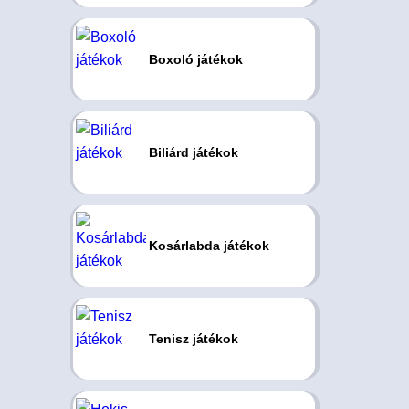
Boxoló játékok
Biliárd játékok
Kosárlabda játékok
Tenisz játékok