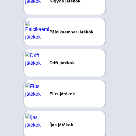
Kígyós játékok
Pálcikaember játékok
Drift játékok
Fiús játékok
Íjas játékok