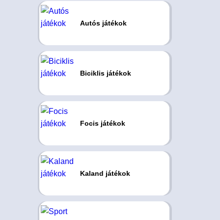
Autós játékok
Biciklis játékok
Focis játékok
Kaland játékok