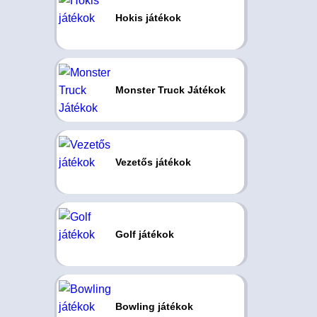
Hokis játékok
Monster Truck Játékok
Vezetős játékok
Golf játékok
Bowling játékok