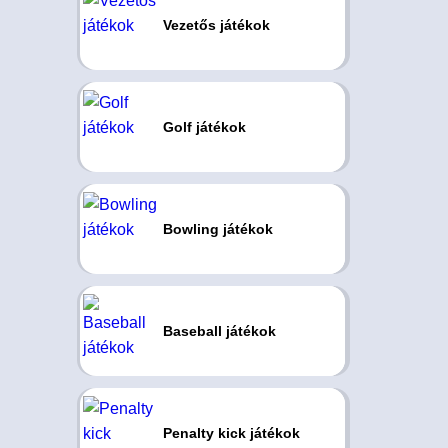
Vezetős játékok
Golf játékok
Bowling játékok
Baseball játékok
Penalty kick játékok