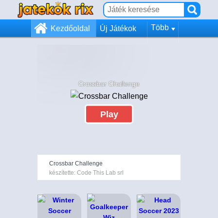
Több
Kezdőoldal
Új Játékok
Crossbar Challenge
Play
Crossbar Challenge
készítette: Code This Lab srl