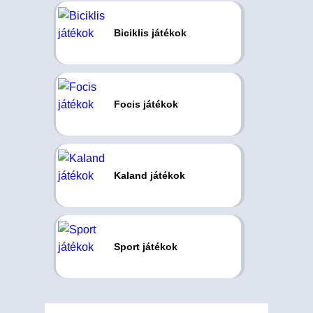
Biciklis játékok
Focis játékok
Kaland játékok
Sport játékok