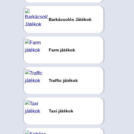
Barkácsolós Játékok
Farm játékok
Traffic játékok
Taxi játékok