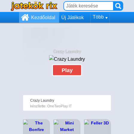
Több
Kezdőoldal
Új Játékok
Crazy Laundry
Play
Crazy Laundry
készítette: OneTwoPlay IT