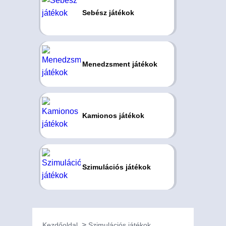
Sebész játékok
Menedzsment játékok
Kamionos játékok
Szimulációs játékok
Kezdőoldal
Szimulációs játékok