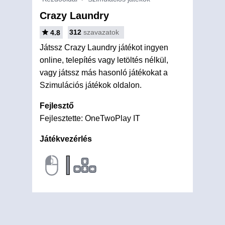
Crazy Laundry
312
szavazatok
4.8
Játssz Crazy Laundry játékot ingyen
online, telepítés vagy letöltés nélkül,
vagy játssz más hasonló játékokat a
Szimulációs játékok oldalon.
Fejlesztő
Fejlesztette: OneTwoPlay IT
Játékvezérlés
|