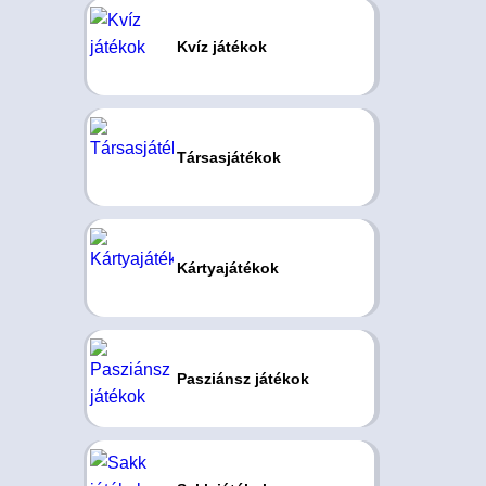
Kvíz játékok
Társasjátékok
Kártyajátékok
Pasziánsz játékok