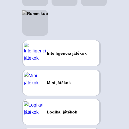
Intelligencia játékok
Mini játékok
Logikai játékok