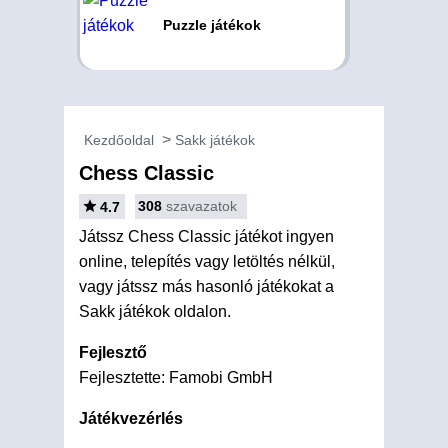
Puzzle játékok
Kezdőoldal
Sakk játékok
Chess Classic
308
szavazatok
4.7
Játssz Chess Classic játékot ingyen
online, telepítés vagy letöltés nélkül,
vagy játssz más hasonló játékokat a
Sakk játékok oldalon.
Fejlesztő
Fejlesztette: Famobi GmbH
Játékvezérlés