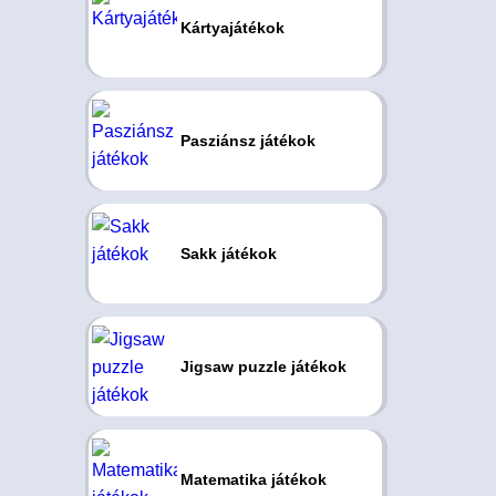
Kártyajátékok
Pasziánsz játékok
Sakk játékok
Jigsaw puzzle játékok
Matematika játékok