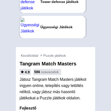
Tower defense játékok
Ügyességi Játékok
Kezdőoldal
Puzzle játékok
Tangram Match Masters
586
szavazatok
4.9
Játssz Tangram Match Masters játékot
ingyen online, telepítés vagy letöltés
nélkül, vagy játssz más hasonló
játékokat a Puzzle játékok oldalon.
Fejlesztő