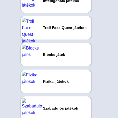
Intelligencia játékok
Troll Face Quest játékok
Blocks játék
Fizikai játékok
Szabadulós játékok