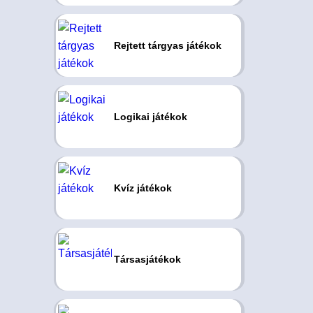
Rejtett tárgyas játékok
Logikai játékok
Kvíz játékok
Társasjátékok