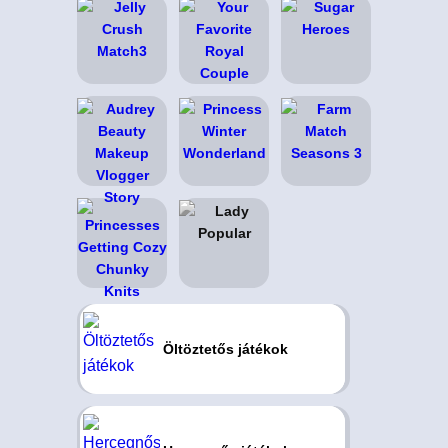
Öltöztetős játékok