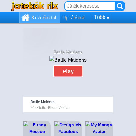
Több
Kezdőoldal
Új Játékok
Battle Maidens
Play
Battle Maidens
készítette: Bitent Media