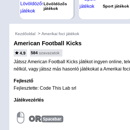
Lövöldözős
Sport játékok
játékok
Kezdőoldal
Amerikai foci játékok
American Football Kicks
584
szavazatok
4.9
Játssz American Football Kicks játékot ingyen online, tel
nélkül, vagy játssz más hasonló játékokat a Amerikai foci
Fejlesztő
Fejlesztette: Code This Lab srl
Játékvezérlés
OR
Spacebar