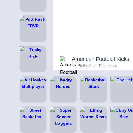
American Football Kicks
készítette: Code This Lab srl