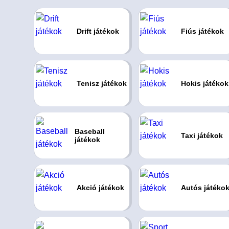
Drift játékok
Fiús játékok
Tenisz játékok
Hokis játékok
Baseball
Taxi játékok
játékok
Akció játékok
Autós játéko