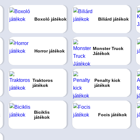
Boxoló játékok
Biliárd játékok
Monster Truck
Horror játékok
Játékok
Traktoros
Penalty kick
játékok
játékok
Biciklis
k
Focis játékok
játékok