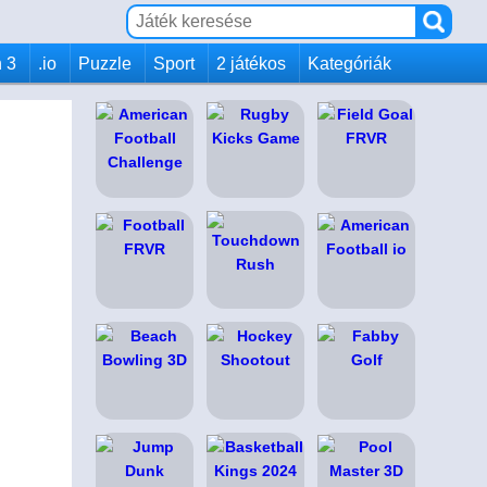
 3
.io
Puzzle
Sport
2 játékos
Kategóriák