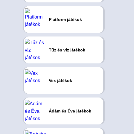
Platform játékok
Tűz és víz játékok
Vex játékok
Ádám és Éva játékok