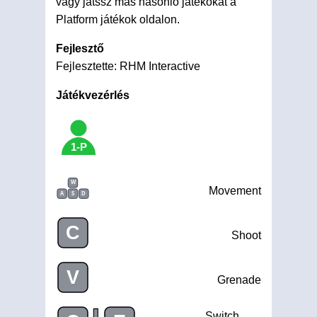
vagy játssz más hasonló játékokat a
Platform játékok oldalon.
Fejlesztő
Fejlesztette: RHM Interactive
Játékvezérlés
1-P
W
Movement
A
S
D
C
Shoot
V
Grenade
Switch