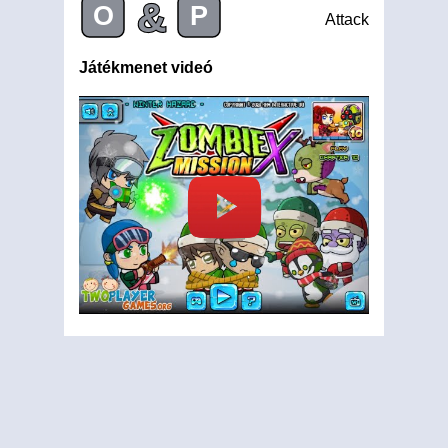
&
O
P
Attack
Játékmenet videó