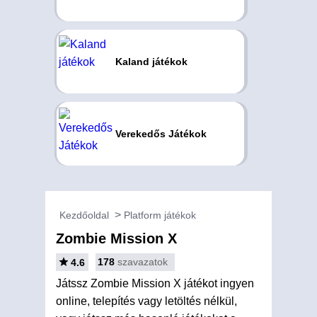
Kaland játékok
Verekedős Játékok
Kezdőoldal
Platform játékok
Zombie Mission X
178
szavazatok
4.6
Játssz Zombie Mission X játékot ingyen
online, telepítés vagy letöltés nélkül,