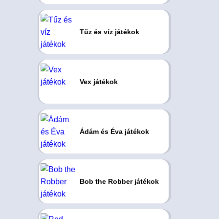
Tűz és víz játékok
Vex játékok
Ádám és Éva játékok
Bob the Robber játékok