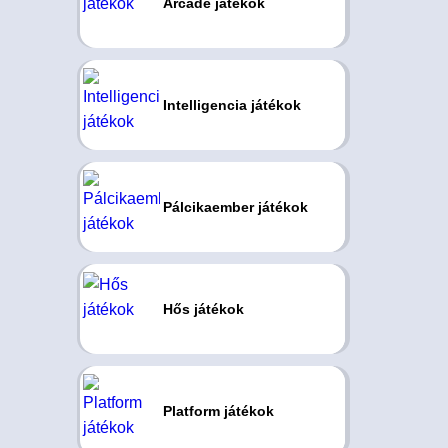
Arcade játékok
Intelligencia játékok
Pálcikaember játékok
Hős játékok
Platform játékok