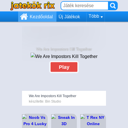
Több
Kezdőoldal
Új Játékok
We Are Impostors Kill Together
Play
We Are Impostors Kill Together
készítette: Bin Studio