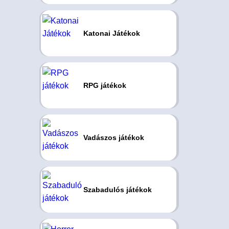
Katonai Játékok
RPG játékok
Vadászos játékok
Szabadulós játékok