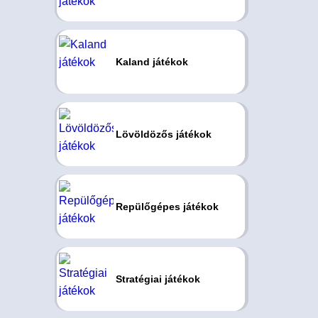
Kaland játékok
Lövöldözős játékok
Repülőgépes játékok
Stratégiai játékok