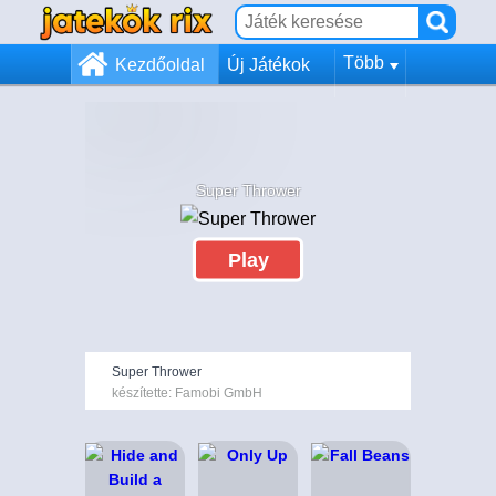
Több
Kezdőoldal
Új Játékok
Super Thrower
Play
Super Thrower
készítette: Famobi GmbH