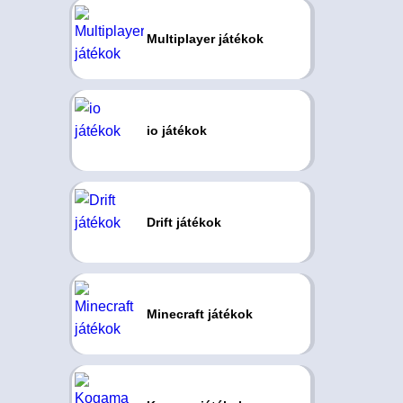
Multiplayer játékok
io játékok
Drift játékok
Minecraft játékok