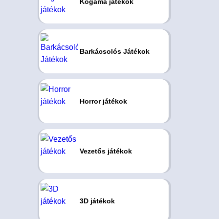
Kogama játékok
Barkácsolós Játékok
Horror játékok
Vezetős játékok
3D játékok