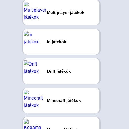
Multiplayer játékok
io játékok
Drift játékok
Minecraft játékok