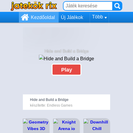
Több
Kezdőoldal
Új Játékok
Hide and Build a Bridge
Play
Hide and Build a Bridge
készítette: Endless Games