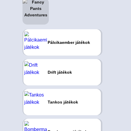
Pálcikaember játékok
Drift játékok
Tankos játékok