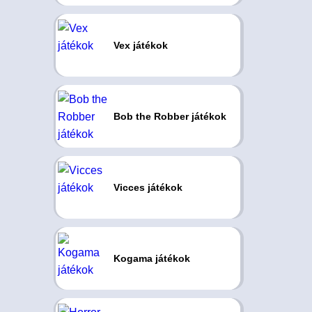
Vex játékok
Bob the Robber játékok
Vicces játékok
Kogama játékok