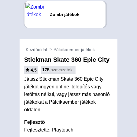
Zombi játékok
Kezdőoldal
Pálcikaember játékok
Stickman Skate 360 Epic City
175
szavazatok
4.5
Játssz Stickman Skate 360 Epic City
játékot ingyen online, telepítés vagy
letöltés nélkül, vagy játssz más hasonló
játékokat a Pálcikaember játékok
oldalon.
Fejlesztő
Fejlesztette: Playtouch