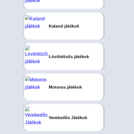
Kaland játékok
Lövöldözős játékok
Motoros játékok
Verekedős Játékok