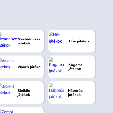
Mesterlövész
Hős játékok
játékok
Kogama
Vicces játékok
játékok
Biciklis
Háborús
játékok
játékok