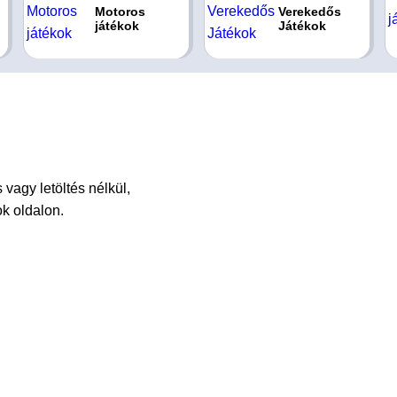
Motoros
Verekedős
játékok
Játékok
 vagy letöltés nélkül,
k oldalon.