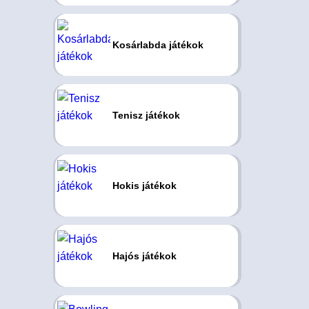
Kosárlabda játékok
Tenisz játékok
Hokis játékok
Hajós játékok