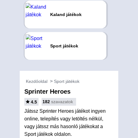
Kaland játékok
Sport játékok
Kezdőoldal
Sport játékok
Sprinter Heroes
182
szavazatok
4.5
Játssz Sprinter Heroes játékot ingyen
online, telepítés vagy letöltés nélkül,
vagy játssz más hasonló játékokat a
Sport játékok oldalon.