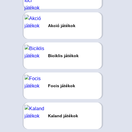
Akció játékok
Biciklis játékok
Focis játékok
Kaland játékok