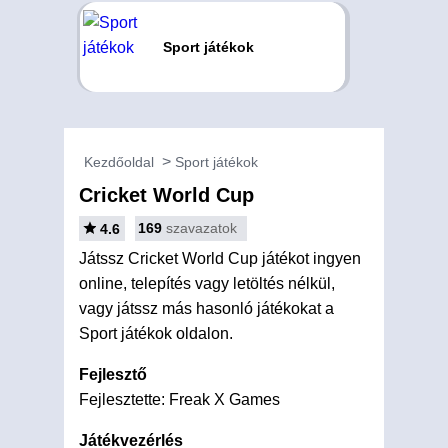
Sport játékok
Kezdőoldal
Sport játékok
Cricket World Cup
169
szavazatok
4.6
Játssz Cricket World Cup játékot ingyen
online, telepítés vagy letöltés nélkül,
vagy játssz más hasonló játékokat a
Sport játékok oldalon.
Fejlesztő
Fejlesztette: Freak X Games
Játékvezérlés